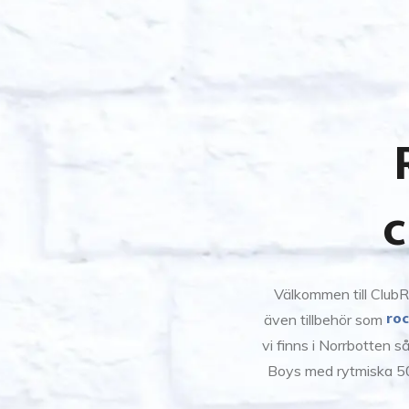
c
Välkommen till ClubRe
roc
även tillbehör som
vi finns i Norrbotten s
Boys med rytmiska 50 