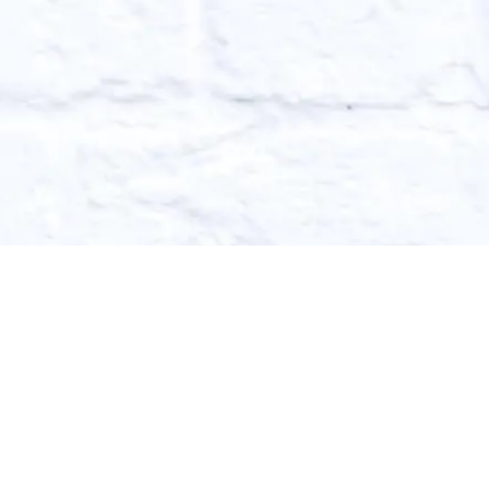
Nedan listar vi li
intresserade av rag
av raggarkulturen 
Cheva 59 livet 