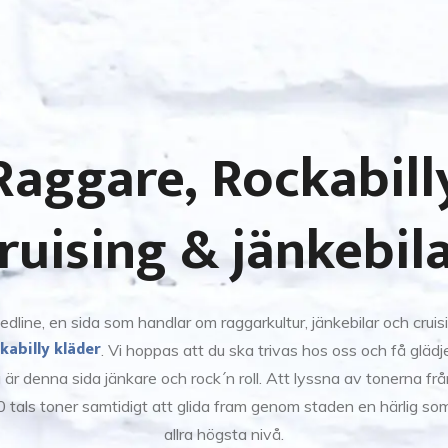
Raggare, Rockabill
ruising & jänkebil
dline, en sida som handlar om raggarkultur, jänkebilar och cruis
kabilly kläder
. Vi hoppas att du ska trivas hos oss och få gläd
å är denna sida jänkare och rock´n roll. Att lyssna av tonerna fr
tals toner samtidigt att glida fram genom staden en härlig som
allra högsta nivå.