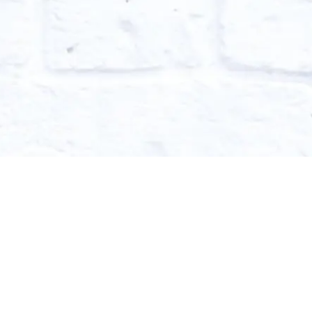
n
on till alla som är
nt i Luleå är en del
ret får en glidande
träffar genom en