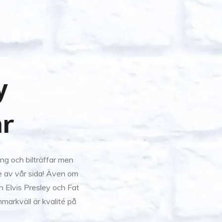
y
ar
ing och bilträffar men
je av vår sida! Även om
ån Elvis Presley och Fat
markväll är kvalité på