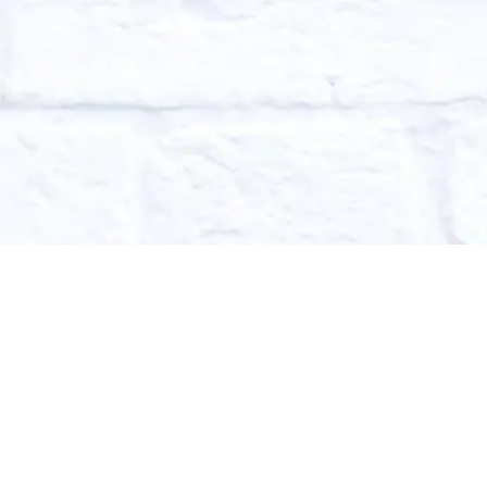
I raggarkulturens tecke
te sånt som kan vara bra att veta och ge den informati
gar och bilträffar samt att åka jänkare! Att Cruisa ru
och den ska bevaras i allra högsta grad. öra V8 mull
kan inte bli så mycket bättre. Vi listar kommande bil